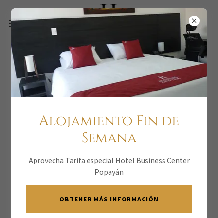
Restablecer
contraseña
Alojamiento Fin de
Restablece tu contraseña para .
Semana
Aprovecha Tarifa especial Hotel Business Center
Popayán
OBTENER MÁS INFORMACIÓN