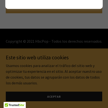
ESTABLECER CONTRASEÑA
Copyright © 2021 HbcPop - Todos los derechos reservados.
POLÍTICA DE PRIVACIDAD
Este sitio web utiliza cookies
TÉRMINOS Y CONDICIONES
Usamos cookies para analizar el tráfico del sitio web y
optimizar tu experiencia en el sitio. Al aceptar nuestro uso
de cookies, tus datos se agruparán con los datos de todos
Con tecnología de
los demás usuarios.
ACEPTAR