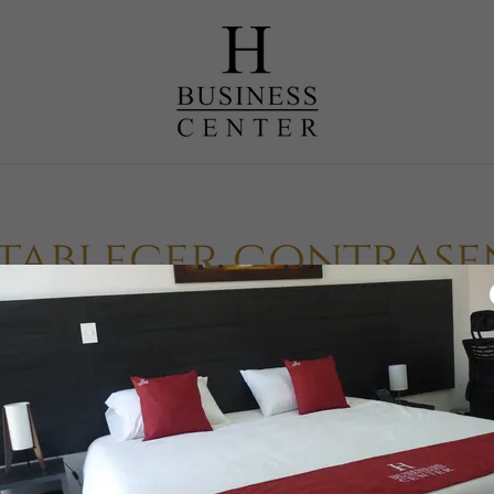
stablecer contrase
ndo sesión por primera vez como , por lo cual debes configurar un