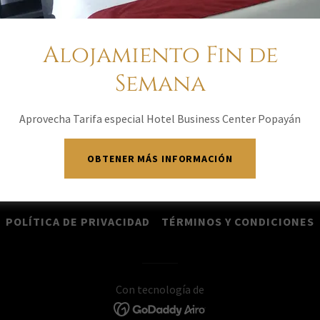
Alojamiento Fin de
ESTABLECER CONTRASEÑA
Semana
Aprovecha Tarifa especial Hotel Business Center Popayán
OBTENER MÁS INFORMACIÓN
Copyright © 2021 HbcPop - Todos los derechos reservados.
POLÍTICA DE PRIVACIDAD
TÉRMINOS Y CONDICIONES
Con tecnología de