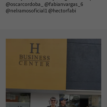
@oscarcordoba_ @fabianvargas_6
@nelramosoficial1 @hectorfabi