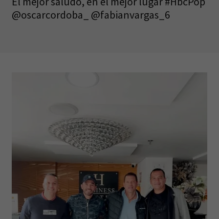
El mejor saludo, en el mejor lugar #HbcPop
@oscarcordoba_ @fabianvargas_6