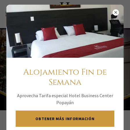
Disfruta con
nosotros de
Alojamiento Fin de
Popayán, el cauca y
Semana
sus placeres.
Aprovecha Tarifa especial Hotel Business Center
Popayán
OBTENER MÁS INFORMACIÓN
Hbc Blog