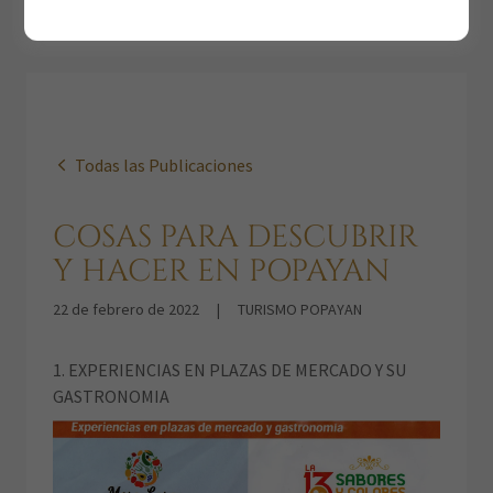
Todas las Publicaciones
COSAS PARA DESCUBRIR
Y HACER EN POPAYAN
22 de febrero de 2022
|
TURISMO POPAYAN
1. EXPERIENCIAS EN PLAZAS DE MERCADO Y SU
GASTRONOMIA